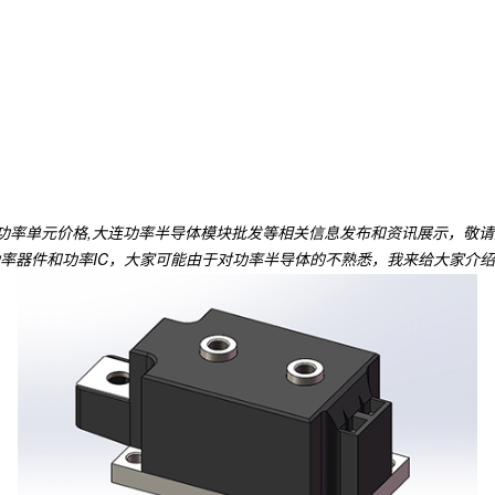
连功率单元价格,大连功率半导体模块批发等相关信息发布和资讯展示，敬
率器件和功率IC，大家可能由于对功率半导体的不熟悉，我来给大家介