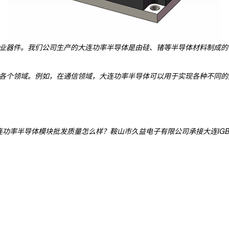
业器件。我们公司生产的大连功率半导体是由硅、锗等半导体材料制成的
各个领域。例如，在通信领域，大连功率半导体可以用于实现各种不同的
功率半导体模块批发质量怎么样？鞍山市久益电子有限公司承接大连IGBT