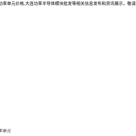
连功率单元价格,大连功率半导体模块批发等相关信息发布和资讯展示，敬
率单元