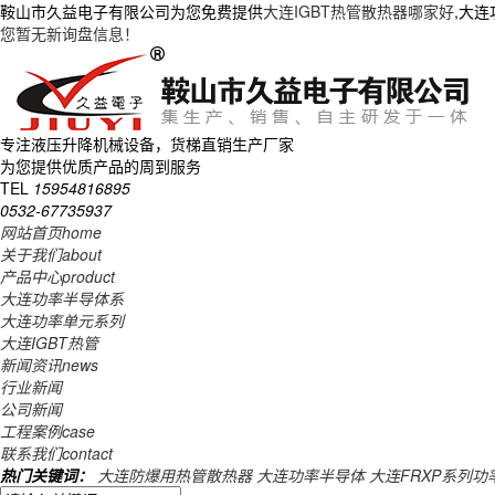
鞍山市久益电子有限公司为您免费提供
大连IGBT热管散热器哪家好
,大
您暂无新询盘信息！
专注液压升降机械设备，货梯直销生产厂家
为您提供优质产品的周到服务
TEL
15954816895
0532-67735937
网站首页
home
关于我们
about
产品中心
product
大连功率半导体系
大连功率单元系列
大连IGBT热管
新闻资讯
news
行业新闻
公司新闻
工程案例
case
联系我们
contact
热门关键词：
大连防爆用热管散热器
大连功率半导体
大连FRXP系列功