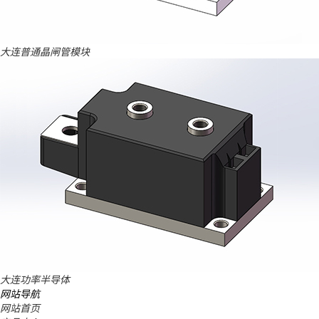
大连普通晶闸管模块
大连功率半导体
网站导航
网站首页