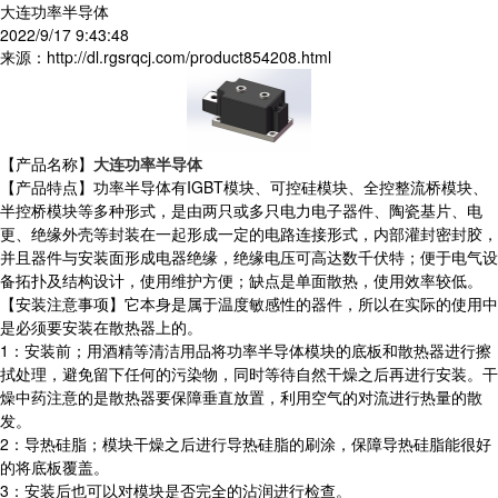
大连功率半导体
2022/9/17 9:43:48
来源：http://dl.rgsrqcj.com/product854208.html
【产品名称】
大连功率半导体
【产品特点】功率半导体有IGBT模块、可控硅模块、全控整流桥模块、
半控桥模块等多种形式，是由两只或多只电力电子器件、陶瓷基片、电
更、绝缘外壳等封装在一起形成一定的电路连接形式，内部灌封密封胶，
并且器件与安装面形成电器绝缘，绝缘电压可高达数千伏特；便于电气设
备拓扑及结构设计，使用维护方便；缺点是单面散热，使用效率较低。
【安装注意事项】它本身是属于温度敏感性的器件，所以在实际的使用中
是必须要安装在散热器上的。
1：安装前；用酒精等清洁用品将功率半导体模块的底板和散热器进行擦
拭处理，避免留下任何的污染物，同时等待自然干燥之后再进行安装。干
燥中药注意的是散热器要保障垂直放置，利用空气的对流进行热量的散
发。
2：导热硅脂；模块干燥之后进行导热硅脂的刷涂，保障导热硅脂能很好
的将底板覆盖。
3：安装后也可以对模块是否完全的沾润进行检查。