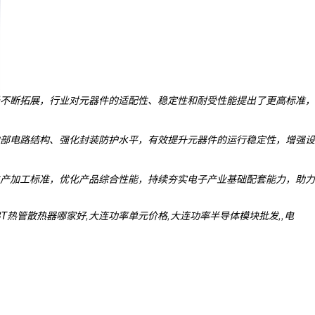
不断拓展，行业对元器件的适配性、稳定性和耐受性能提出了更高标准，
部电路结构、强化封装防护水平，有效提升元器件的运行稳定性，增强设
产加工标准，优化产品综合性能，持续夯实电子产业基础配套能力，助力
热管散热器哪家好,大连功率单元价格,大连功率半导体模块批发,,电