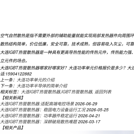
空气自然散热是指不需要外部的辅助能量就能实现局部发热器件向周围环
散热结构简单，价位低廉，安全可靠，技术成熟，但容易吸入灰尘，可靠
大连
IGBT
热管散热器是一种具有更高导热性能的传热元件，传热能力强
立元件的场合。
大连IGBT热管散热器哪家好哪家好？大连功率单元价格报价是多少？大连
话:15904122882
上一条：
大连功率单元的介绍
下一条：
大连功率半导体的简单介绍
相关标签：
大连IGBT热管散热器
,
IGBT热管散热器
,
返回列表
【相关新闻】
大连IGBT热管散热器:适配高端电控场景
2026-06-29
大连IGBT热管散热器：稳固电力设备运行工况
2026-05-25
大连IGBT热管散热器：功率器件稳定运行
2026-04-21
大连IGBT热管散热器：深耕破局散热难题
2026-03-17
【相关产品】