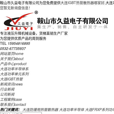
鞍山市久益电子有限公司为您免费提供
大连IGBT热管散热器哪家好
,大
您暂无新询盘信息！
专注液压升降机械设备，货梯直销生产厂家
为您提供优质产品的周到服务
TEL
15954816895
0532-67735937
网站首页
home
关于我们
about
产品中心
product
大连功率半导体系
大连功率单元系列
大连IGBT热管
新闻资讯
news
行业新闻
公司新闻
工程案例
case
联系我们
contact
热门关键词：
大连防爆用热管散热器
大连功率半导体
大连FRXP系列功