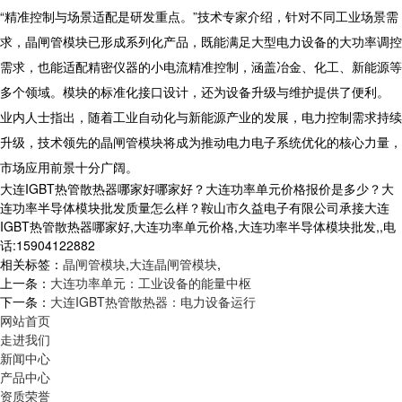
“精准控制与场景适配是研发重点。”技术专家介绍，针对不同工业场景需
求，晶闸管模块已形成系列化产品，既能满足大型电力设备的大功率调控
需求，也能适配精密仪器的小电流精准控制，涵盖冶金、化工、新能源等
多个领域。模块的标准化接口设计，还为设备升级与维护提供了便利。
业内人士指出，随着工业自动化与新能源产业的发展，电力控制需求持续
升级，技术领先的晶闸管模块将成为推动电力电子系统优化的核心力量，
市场应用前景十分广阔。
大连IGBT热管散热器哪家好哪家好？大连功率单元价格报价是多少？大
连功率半导体模块批发质量怎么样？鞍山市久益电子有限公司承接大连
IGBT热管散热器哪家好,大连功率单元价格,大连功率半导体模块批发,,电
话:15904122882
相关标签：
晶闸管模块
,
大连晶闸管模块
,
上一条：
大连功率单元：工业设备的能量中枢
下一条：
大连IGBT热管散热器：电力设备运行
网站首页
走进我们
新闻中心
产品中心
资质荣誉