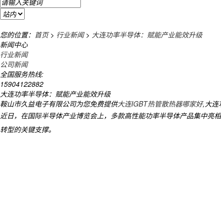
您的位置：
首页
>
行业新闻
>
大连功率半导体：赋能产业能效升级
新闻中心
行业新闻
公司新闻
全国服务热线:
15904122882
大连功率半导体：赋能产业能效升级
鞍山市久益电子有限公司为您免费提供
大连IGBT热管散热器哪家好
,大
近日，在国际半导体产业博览会上，多款高性能功率半导体产品集中亮相
转型的关键支撑。