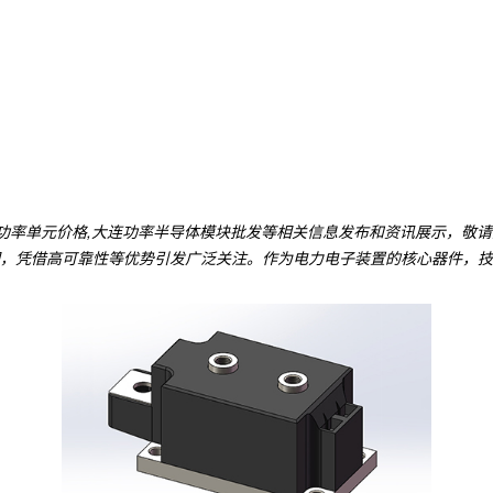
连功率单元价格,大连功率半导体模块批发等相关信息发布和资讯展示，敬
，凭借高可靠性等优势引发广泛关注。作为电力电子装置的核心器件，技