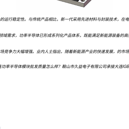
的运行稳定性。与传统产品相比，新一代采用先进材料与封装技术，在电
同领域需求，功率半导体已形成系列化产品体系，既能满足新能源装备的
场竞争力大幅增强。业内人士指出，随着新能源产业的快速发展，的市场
功率半导体模块批发质量怎么样？鞍山市久益电子有限公司承接大连IGBT