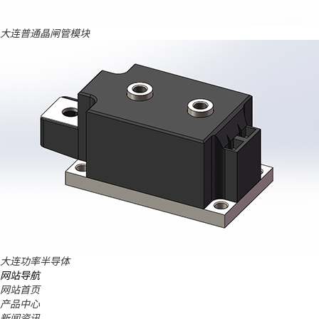
大连普通晶闸管模块
大连功率半导体
网站导航
网站首页
产品中心
新闻资讯