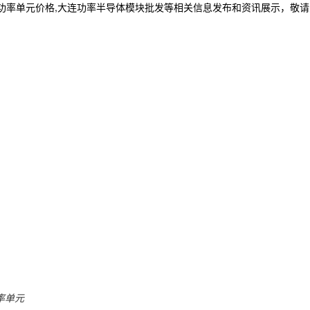
连功率单元价格,大连功率半导体模块批发等相关信息发布和资讯展示，敬
率单元