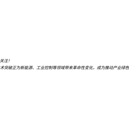
请关注！
术突破正为新能源、工业控制等领域带来革命性变化，成为推动产业绿色