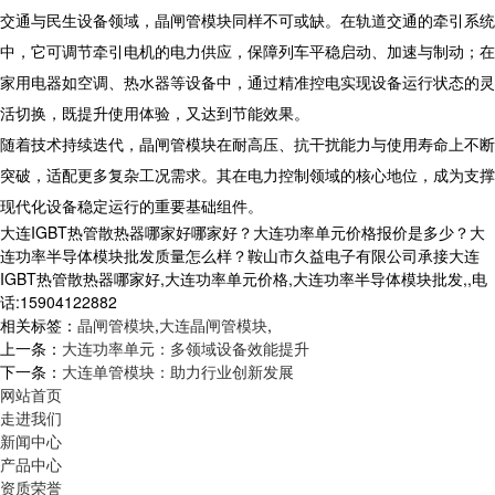
​ 交通与民生设备领域，晶闸管模块同样不可或缺。在轨道交通的牵引系统
中，它可调节牵引电机的电力供应，保障列车平稳启动、加速与制动；在
家用电器如空调、热水器等设备中，通过精准控电实现设备运行状态的灵
活切换，既提升使用体验，又达到节能效果。
​ 随着技术持续迭代，晶闸管模块在耐高压、抗干扰能力与使用寿命上不断
突破，适配更多复杂工况需求。其在电力控制领域的核心地位，成为支撑
现代化设备稳定运行的重要基础组件。
大连IGBT热管散热器哪家好哪家好？大连功率单元价格报价是多少？大
连功率半导体模块批发质量怎么样？鞍山市久益电子有限公司承接大连
IGBT热管散热器哪家好,大连功率单元价格,大连功率半导体模块批发,,电
话:15904122882
相关标签：
晶闸管模块
,
大连晶闸管模块
,
上一条：
大连功率单元：多领域设备效能提升
下一条：
大连单管模块：助力行业创新发展
网站首页
走进我们
新闻中心
产品中心
资质荣誉