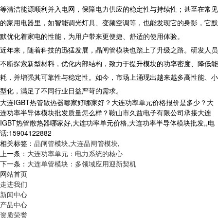
等清洁能源顺利并入电网，保障电力供应的稳定性与持续性；甚至在常见
的家用电器里，如智能调光灯具、变频空调等，也能发现它的身影，它默
默优化着家电的性能，为用户带来更便捷、舒适的使用体验。​
近年来，随着科技的迅猛发展，晶闸管模块也踏上了升级之路。研发人员
不断探索新型材料，优化内部结构，致力于提升模块的功率密度、降低能
耗，并增强其可靠性与稳定性。如今，市场上涌现出越来越多高性能、小
型化，满足了不同行业日益严苛的需求。
大连IGBT热管散热器哪家好哪家好？大连功率单元价格报价是多少？大
连功率半导体模块批发质量怎么样？鞍山市久益电子有限公司承接大连
IGBT热管散热器哪家好,大连功率单元价格,大连功率半导体模块批发,,电
话:15904122882
相关标签：
晶闸管模块
,
大连晶闸管模块
,
上一条：
大连功率单元：电力系统的核心
下一条：
大连单管模块：多领域应用迎新契机​
网站首页
走进我们
新闻中心
产品中心
资质荣誉