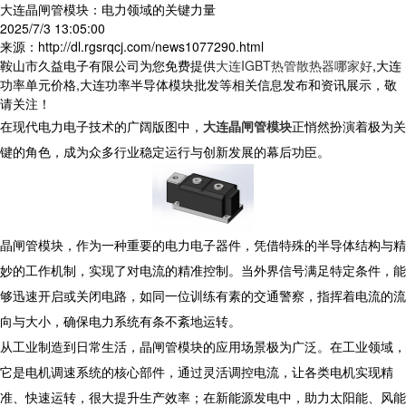
大连晶闸管模块：电力领域的关键力量
2025/7/3 13:05:00
来源：http://dl.rgsrqcj.com/news1077290.html
鞍山市久益电子有限公司为您免费提供
大连IGBT热管散热器哪家好
,大连
功率单元价格,大连功率半导体模块批发等相关信息发布和资讯展示，敬
请关注！
在现代电力电子技术的广阔版图中，
大连晶闸管模块
正悄然扮演着极为关
键的角色，成为众多行业稳定运行与创新发展的幕后功臣。​
晶闸管模块，作为一种重要的电力电子器件，凭借特殊的半导体结构与精
妙的工作机制，实现了对电流的精准控制。当外界信号满足特定条件，能
够迅速开启或关闭电路，如同一位训练有素的交通警察，指挥着电流的流
向与大小，确保电力系统有条不紊地运转。​
从工业制造到日常生活，晶闸管模块的应用场景极为广泛。在工业领域，
它是电机调速系统的核心部件，通过灵活调控电流，让各类电机实现精
准、快速运转，很大提升生产效率；在新能源发电中，助力太阳能、风能