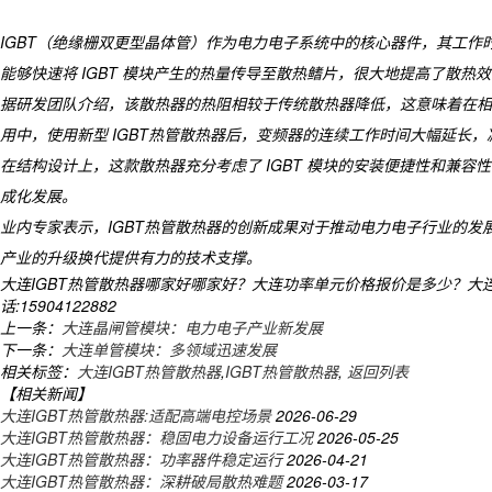
IGBT（绝缘栅双更型晶体管）作为电力电子系统中的核心器件，其工作
能够快速将 IGBT 模块产生的热量传导至散热鳍片，很大地提高了散热
据研发团队介绍，该散热器的热阻相较于传统散热器降低，这意味着在相
用中，使用新型 IGBT热管散热器后，变频器的连续工作时间大幅延长
在结构设计上，这款散热器充分考虑了 IGBT 模块的安装便捷性和兼容
成化发展。
业内专家表示，IGBT热管散热器的创新成果对于推动电力电子行业的
产业的升级换代提供有力的技术支撑。
大连IGBT热管散热器哪家好哪家好？大连功率单元价格报价是多少？大连
话:15904122882
上一条：
大连晶闸管模块：电力电子产业新发展
下一条：
大连单管模块：多领域迅速发展
相关标签：
大连IGBT热管散热器
,
IGBT热管散热器
,
返回列表
【相关新闻】
大连IGBT热管散热器:适配高端电控场景
2026-06-29
大连IGBT热管散热器：稳固电力设备运行工况
2026-05-25
大连IGBT热管散热器：功率器件稳定运行
2026-04-21
大连IGBT热管散热器：深耕破局散热难题
2026-03-17