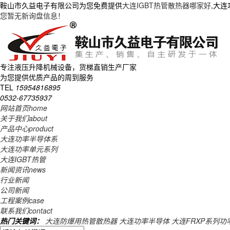
鞍山市久益电子有限公司为您免费提供
大连IGBT热管散热器哪家好
,大
您暂无新询盘信息！
专注液压升降机械设备，货梯直销生产厂家
为您提供优质产品的周到服务
TEL
15954816895
0532-67735937
网站首页
home
关于我们
about
产品中心
product
大连功率半导体系
大连功率单元系列
大连IGBT热管
新闻资讯
news
行业新闻
公司新闻
工程案例
case
联系我们
contact
热门关键词：
大连防爆用热管散热器
大连功率半导体
大连FRXP系列功