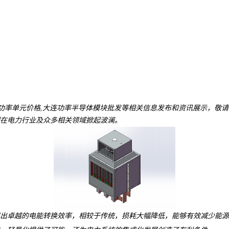
连功率单元价格,大连功率半导体模块批发等相关信息发布和资讯展示，敬
望在电力行业及众多相关领域掀起波澜。
现出卓越的电能转换效率，相较于传统，损耗大幅降低，能够有效减少能源