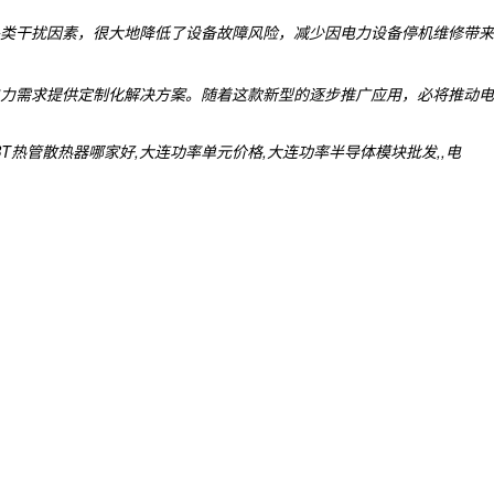
类干扰因素，很大地降低了设备故障风险，减少因电力设备停机维修带来
力需求提供定制化解决方案。随着这款新型的逐步推广应用，必将推动电
热管散热器哪家好,大连功率单元价格,大连功率半导体模块批发,,电