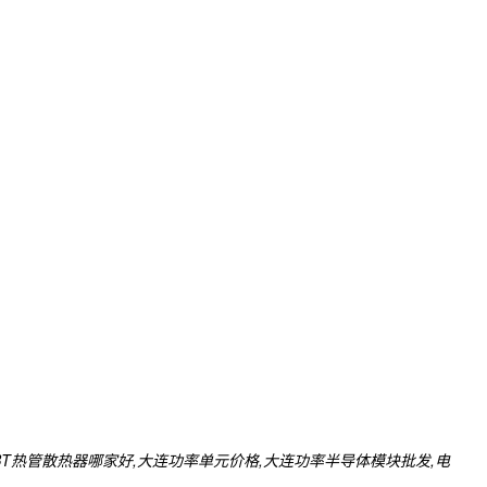
T热管散热器哪家好,大连功率单元价格,大连功率半导体模块批发,电