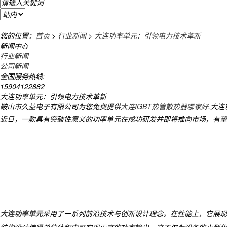
您的位置：
首页
>
行业新闻
>
大连功率单元：引领电力技术革新
新闻中心
行业新闻
公司新闻
全国服务热线:
15904122882
大连功率单元：引领电力技术革新
鞍山市久益电子有限公司为您免费提供
大连IGBT热管散热器哪家好
,大
近日，一款具有突破性意义的功率单元在成功研发并即将推向市场，有
大连功率单元
采用了一系列前沿技术与创新设计理念。在性能上，它展