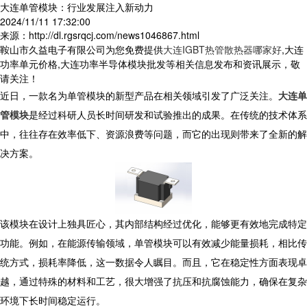
大连单管模块：行业发展注入新动力
2024/11/11 17:32:00
来源：http://dl.rgsrqcj.com/news1046867.html
鞍山市久益电子有限公司为您免费提供
大连IGBT热管散热器哪家好
,大连
功率单元价格,大连功率半导体模块批发等相关信息发布和资讯展示，敬
请关注！
近日，一款名为单管模块的新型产品在相关领域引发了广泛关注。
大连单
管模块
是经过科研人员长时间研发和试验推出的成果。在传统的技术体系
中，往往存在效率低下、资源浪费等问题，而它的出现则带来了全新的解
决方案。
该模块在设计上独具匠心，其内部结构经过优化，能够更有效地完成特定
功能。例如，在能源传输领域，单管模块可以有效减少能量损耗，相比传
统方式，损耗率降低，这一数据令人瞩目。而且，它在稳定性方面表现卓
越，通过特殊的材料和工艺，很大增强了抗压和抗腐蚀能力，确保在复杂
环境下长时间稳定运行。