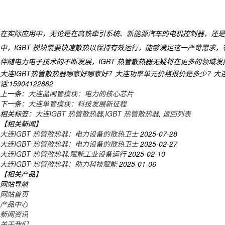
在实际应用中，无论是在高铁牵引系统、新能源汽车的电机控制器，还是
中，IGBT 模块需要快速散热以保持有效运行，能够满足这一严苛需求，
伴随电力电子技术的不断发展，IGBT 热管散热器无疑将在更多的领域
大连IGBT热管散热器哪家好哪家好？大连功率单元价格报价是多少？大连
话:15904122882
上一条：
大连晶闸管模块：电力的核心芯片
下一条：
大连单管模块：科技发展新征程
相关标签：
大连IGBT 热管散热器
,
IGBT 热管散热器
,
返回列表
【相关新闻】
大连IGBT 热管散热器：电力设备的散热卫士
2025-07-28
大连IGBT 热管散热器：电力设备的散热卫士
2025-02-27
大连IGBT 热管散热器:赋能工业设备运行
2025-02-10
大连IGBT 热管散热器：助力科技赋能
2025-01-06
【相关产品】
网站导航
网站首页
产品中心
新闻资讯
关于我们