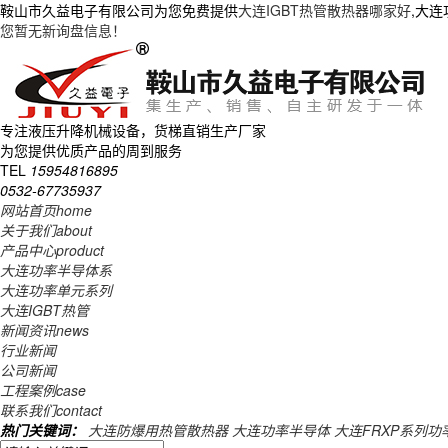
鞍山市久益电子有限公司为您免费提供
大连IGBT热管散热器哪家好
,大
您暂无新询盘信息！
专注液压升降机械设备，货梯直销生产厂家
为您提供优质产品的周到服务
TEL
15954816895
0532-67735937
网站首页
home
关于我们
about
产品中心
product
大连功率半导体系
大连功率单元系列
大连IGBT热管
新闻资讯
news
行业新闻
公司新闻
工程案例
case
联系我们
contact
热门关键词：
大连防爆用热管散热器
大连功率半导体
大连FRXP系列功