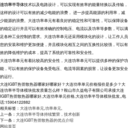
连功率半导体
技术以及电路设计，可以实现有效率的能量转换以及传输，
这样的设计可以有效的减少电能的浪费， 进一步提高能源的利用率，减
少能源的浪费。大连功率单元有着良好的稳定性和可靠性，可以保障设备
的稳定运行并且可以有效准确的控制电压、电流以及功率等参数，可以满
足各种工业控制的需求。大连功率单元还采用模块化的设计，让工作人员
您的安装和维护更加便捷，并且模块化相互之间的互换性比较强，可以有
效的降低维护的成本，提高了系统的可靠性和安全性。
大连功率单元有着比较高的安全性，大连功率单元可以提供多种的保护功
能，可以有效的保护设备免受电压、电流等因素的损害，让设备更加安全
的运行。
大连IGBT热管散热器哪家好哪家好？大连功率单元价格报价是多少？大
连功率半导体模块批发质量怎么样？鞍山市久益电子有限公司承接大连
IGBT热管散热器哪家好,大连功率单元价格,大连功率半导体模块批发,,电
话:15904122882
相关标签：
大连功率单元
,
功率单元
,
上一条：
大连功率半导体持续繁荣，技术创新
下一条：
大连IGBT热管散热器的优点介绍
网站首页