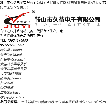
鞍山市久益电子有限公司为您免费提供
大连IGBT热管散热器哪家好
,大
您暂无新询盘信息！
专注液压升降机械设备，货梯直销生产厂家
为您提供优质产品的周到服务
TEL
15954816895
0532-67735937
网站首页
home
关于我们
about
产品中心
product
大连功率半导体系
大连功率单元系列
大连IGBT热管
新闻资讯
news
行业新闻
公司新闻
工程案例
case
联系我们
contact
热门关键词：
大连防爆用热管散热器
大连功率半导体
大连FRXP系列功