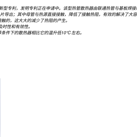
用新型专利，发明专利正在申请中。该型热管散热器由联通热管与基板焊
片导出；其中母管与热源直接接触，降低了接触热阻，有效的解决了大容
接触的，这大大的减少了热阻的产生。
及时性和有效性。
同等条件下的散热器相比它的温升低10℃左右。