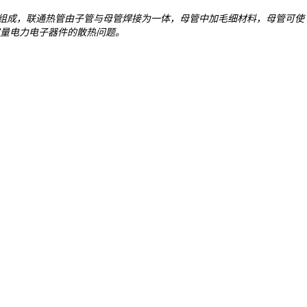
接组成，联通热管由子管与母管焊接为一体，母管中加毛细材料，母管可使
量电力电子器件的散热问题。