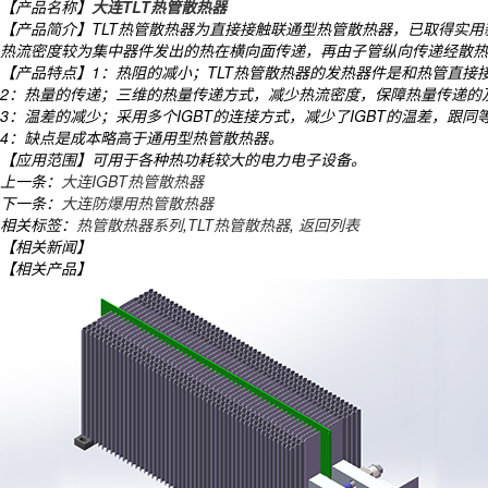
【产品名称】
大连TLT热管散热器
【产品简介】TLT热管散热器为直接接触联通型热管散热器，已取得实
热流密度较为集中器件发出的热在横向面传递，再由子管纵向传递经散热
【产品特点】1：热阻的减小；TLT热管散热器的发热器件是和热管直接
2：热量的传递；三维的热量传递方式，减少热流密度，保障热量传递的
3：温差的减少；采用多个IGBT的连接方式，减少了IGBT的温差，跟
4：缺点是成本略高于通用型热管散热器。
【应用范围】可用于各种热功耗较大的电力电子设备。
上一条：
大连IGBT热管散热器
下一条：
大连防爆用热管散热器
相关标签：
热管散热器系列
,
TLT热管散热器
,
返回列表
【相关新闻】
【相关产品】